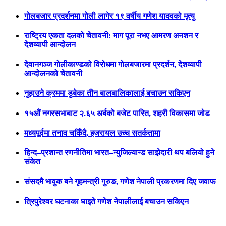
गोलबजार प्रदर्शनमा गोली लागेर १९ वर्षीय गणेश यादवको मृत्यु
राष्ट्रिय एकता दलको चेतावनी: माग पूरा नभए आमरण अनशन र
देशव्यापी आन्दोलन
देवानगञ्ज गोलीकाण्डको विरोधमा गोलबजारमा प्रदर्शन, देशव्यापी
आन्दोलनको चेतावनी
नुहाउने क्रममा डुबेका तीन बालबालिकालाई बचाउन सकिएन
१५औं नगरसभाबाट २.६५ अर्बको बजेट पारित, शहरी विकासमा जोड
मध्यपूर्वमा तनाव चर्किँदै, इजरायल उच्च सतर्कतामा
हिन्द–प्रशान्त रणनीतिमा भारत–न्युजिल्यान्ड साझेदारी थप बलियो हुने
संकेत
संसदमै भावुक बने गृहमन्त्री गुरुङ, गणेश नेपाली प्रकरणमा दिए जवाफ
त्रिपुरेश्वर घटनाका घाइते गणेश नेपालीलाई बचाउन सकिएन