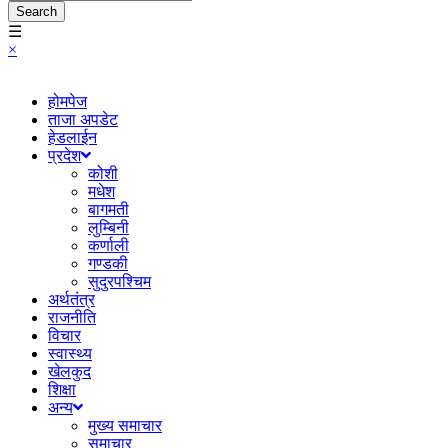
Search
☰
×
होमपेज
ताजा अपडेट
हेडलाईन
प्रदेश
कोशी
मधेश
बागमती
लुम्बिनी
कर्णाली
गण्डकी
सुदुरपश्चिम
अर्थतंत्र
राजनीति
विचार
स्वास्थ्य
खेलकुद
शिक्षा
अन्य
मुख्य समाचार
समाचार