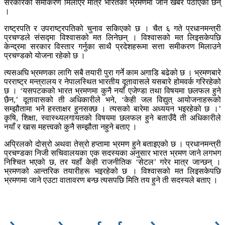
सरकारको समीकरण मिलाएर मात्र भारतको भ्रमणमा जाने खबर पठाएका छन्
।
राष्ट्रपति र उपराष्ट्रपतिको चुनाव सकिएको छ । चैत ६ गते प्रधानमन्त्री
प्रचण्डले संसद्मा विश्वासको मत लिनेछन् । विश्वासको मत लिइसकेपछि
केन्द्रमा सरकार विस्तार गर्नुका साथै प्रदेशहरूमा सत्ता समीकरण मिलाउने
प्रचण्डको योजना रहेको छ ।
त्यसअघि भ्रमणका लागि सबै तयारी पुरा गर्ने काम अगाडि बढेको छ । भ्रमणबारे
परराष्ट्र मन्त्रालय र नेपालस्थित भारतीय दूतावासले यसबारे होमवर्क गरिरहेको
छ । ‘यसपटकको भारत भ्रमणमा कुनै नयाँ एजेण्डा तथा विषयमा छलफल हुने
छैन,’ दूतावासको ती अधिकारीले भने, ‘केही जल विद्युत् आयोजनाहरूको
सम्झौतामा भने हस्ताक्षर हुनसक्छ । त्यसको बारेमा अध्ययन भइरहेको छ ।’
कृषि, शिक्षा, स्वास्थ्यलगायतको विषयमा छलफल हुने बताउँदै ती अधिकारीले
नयाँ र खास महत्त्वको कुनै सम्झौता नहुने बताए ।
अप्रिलको दोस्रो अथवा तेस्रो हप्तामा भ्रमण हुने बताइएको छ । प्रधानमन्त्री
प्रचण्डका निजी सचिवालयका एक सदस्यका अनुसार भारत भ्रमण जाने लगभग
निश्चित भएको छ, तर यहाँ केही राजनीतिक ‘सेटल’ गरेर मात्र जान्छन् ।
भ्रमणको आन्तरिक तयारीहरू भइरहेको छ । विश्वासको मत लिइसकेपछि
भ्रमणमा जाने एउटा वातावरण बन्छ त्यसपछि मिति तय हुने ती सदस्यले बताए ।