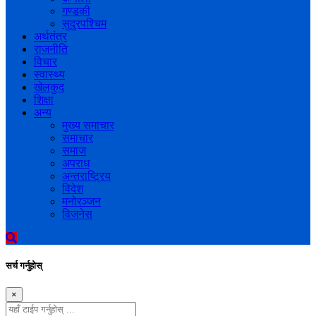
गण्डकी
सुदुरपश्चिम
अर्थतंत्र
राजनीति
विचार
स्वास्थ्य
खेलकुद
शिक्षा
अन्य
मुख्य समाचार
समाचार
समाज
अपराध
अन्तराष्ट्रिय
विदेश
मनोरञ्जन
विजनेस
सर्च गर्नुहोस्
×