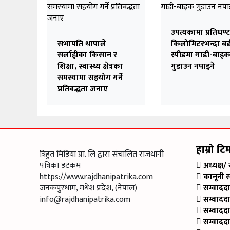
उपत्यकामा प्रतिघण्
सभापति थापाले
किलोमिटरभन्दा ब
सर्लाहीका किसान र
स्पीडमा गाडी-बाइ
शिक्षा, स्वास्थ्य क्षेत्रका
गुडाउन नपाइने
समस्यामा सहयोग गर्ने
प्रतिबद्धता जनाए
हाम्रो टि
त्रिहुत मिडिया प्रा. लि द्वारा संचालित राजधानी
पत्रिका डटकम
अध्यक्ष/
https://www.rajdhanipatrika.com
कानूनी 
जनकपुरधाम, मधेश प्रदेश, (नेपाल)
सम्वादद
info@rajdhanipatrika.com
सम्वादद
सम्वादद
सम्वादद