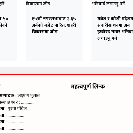
टा ५०
१५औं नगरसभाबाट २.६५
मधेश र कोशी प्रदेशम
ढीको
अर्बको बजेट पारित, शहरी
सवारीसाधनमा अब
क
विकासमा जोड
इम्बोस्ड नम्बर अनिवार
लगाउनु पर्ने
म
महत्वपूर्ण लिन्क
 सम्पादक
: लक्ष्मण भुसाल
सल्लाहकार
: ……………
ाता
: पुस्पा पौडेल
ाता
: ……………….
ाता
: ………………
ाता
: ……………….