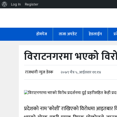
About
Log In
Register
WordPress
होमपेज
ताजा
होमपेज
ताजा अपडेट
हेडलाईन
प्
अपडेट
हेडलाईन
विराटनगरमा भएको विरोध प
प्रदेश
अर्थतंत्र
राजधानी न्युज डेस्क
२०७९ चैत्र ५, आईतवार ११:१४
राजनीति
विचार
प्रदेशको नाम ‘कोशी’ राखिएको विरोधमा आइतबार विर
स्वास्थ्य