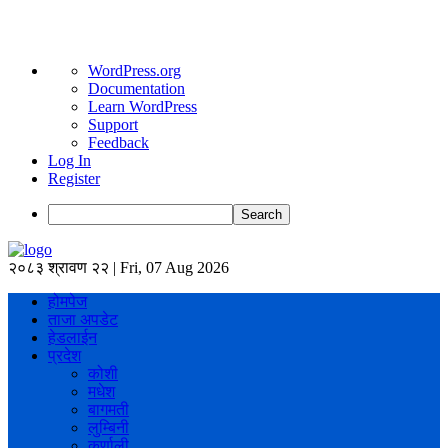
About
WordPress.org
WordPress
Documentation
Learn WordPress
Support
Feedback
Log In
Register
Search
२०८३ श्रावण २२ | Fri, 07 Aug 2026
होमपेज
ताजा अपडेट
हेडलाईन
प्रदेश
कोशी
मधेश
बागमती
लुम्बिनी
कर्णाली