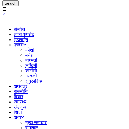
Search
☰
×
होमपेज
ताजा अपडेट
हेडलाईन
प्रदेश
कोशी
मधेश
बागमती
लुम्बिनी
कर्णाली
गण्डकी
सुदुरपश्चिम
अर्थतंत्र
राजनीति
विचार
स्वास्थ्य
खेलकुद
शिक्षा
अन्य
मुख्य समाचार
समाचार