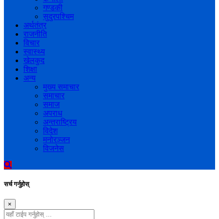
गण्डकी
सुदुरपश्चिम
अर्थतंत्र
राजनीति
विचार
स्वास्थ्य
खेलकुद
शिक्षा
अन्य
मुख्य समाचार
समाचार
समाज
अपराध
अन्तराष्ट्रिय
विदेश
मनोरञ्जन
विजनेस
सर्च गर्नुहोस्
×