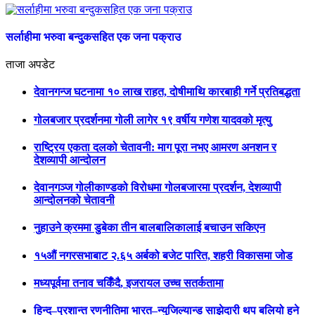
सर्लाहीमा भरुवा बन्दुकसहित एक जना पक्राउ
ताजा अपडेट
देवानगन्ज घटनामा १० लाख राहत, दोषीमाथि कारबाही गर्ने प्रतिबद्धता
गोलबजार प्रदर्शनमा गोली लागेर १९ वर्षीय गणेश यादवको मृत्यु
राष्ट्रिय एकता दलको चेतावनी: माग पूरा नभए आमरण अनशन र
देशव्यापी आन्दोलन
देवानगञ्ज गोलीकाण्डको विरोधमा गोलबजारमा प्रदर्शन, देशव्यापी
आन्दोलनको चेतावनी
नुहाउने क्रममा डुबेका तीन बालबालिकालाई बचाउन सकिएन
१५औं नगरसभाबाट २.६५ अर्बको बजेट पारित, शहरी विकासमा जोड
मध्यपूर्वमा तनाव चर्किँदै, इजरायल उच्च सतर्कतामा
हिन्द–प्रशान्त रणनीतिमा भारत–न्युजिल्यान्ड साझेदारी थप बलियो हुने