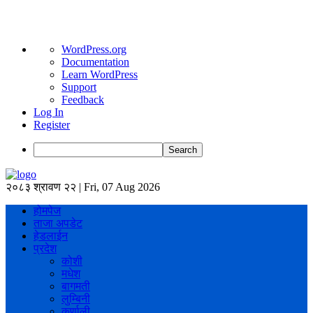
About
WordPress.org
WordPress
Documentation
Learn WordPress
Support
Feedback
Log In
Register
Search
२०८३ श्रावण २२ | Fri, 07 Aug 2026
होमपेज
ताजा अपडेट
हेडलाईन
प्रदेश
कोशी
मधेश
बागमती
लुम्बिनी
कर्णाली