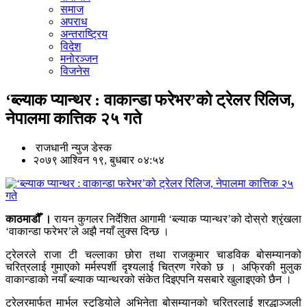
समाज
अपराध
अन्तराष्ट्रिय
विदेश
मनोरञ्जन
विजनेस
‘ब्ल्याक प्यान्थर : वाकान्डा फरेभर’को ट्रेलर रिलिज,
नेपालमा कात्तिक २५ गते
राजधानी न्युज डेस्क
२०७९ आश्विन १९, बुधबार ०४:५४
काठमाडौँ ।
रायन कुगलर निर्देशित आगामी ‘ब्ल्याक प्यान्थर’को दोस्रो श्रृंखला
‘वाकान्डा फरेभर’ले अझै नयाँ लुक्स दिन्छ ।
ट्रेलरले राजा टी चल्लाका छोरा तथा राजकुमार चाडविक बोसम्यानको
चरित्रलाई गुमाएको मर्मस्पर्शी दृश्यलाई चित्रण गरेको छ । अफ्रिकी मुलुक
वाकान्डाको नयाँ ब्ल्याक प्यान्थरको संकेत दिइएपनि यसबारे खुलाइएको छैन ।
ट्रेलरमार्फत मार्भल स्टुडियोले अभिनेता बोसम्यानको चरित्रलाई श्रद्धाञ्जली