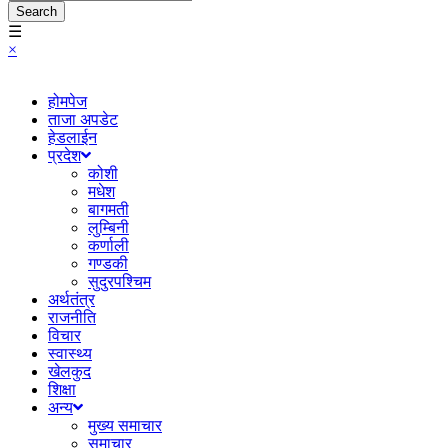
Search
☰
×
होमपेज
ताजा अपडेट
हेडलाईन
प्रदेश
कोशी
मधेश
बागमती
लुम्बिनी
कर्णाली
गण्डकी
सुदुरपश्चिम
अर्थतंत्र
राजनीति
विचार
स्वास्थ्य
खेलकुद
शिक्षा
अन्य
मुख्य समाचार
समाचार