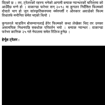
दिएको छ । तर, ट्रेलरको रहस्य भनेको आगामी ब्ल्याक प्यान्थरकोे चरित्रमा को
आउँदैछ भन्ने हो । वाकान्डा फरेभर सन् २०१८ मा कुगलर निर्देशित फिल्मको
दोस्रो भाग हो जुन सांस्कृतिकरुपमा मर्मस्पर्शी र ओस्कार अवार्डको फिल्म
विधातर्फ मनोनित समेत भएको थियो ।
कुगलरले चाडविन बोसम्यानलाई हेरेर फिल्मको कथा लेखेका थिए तर उनका
असामयिक निधनपछि सबथोक परिवर्तन भयो । ब्ल्याक प्यान्थर : वाकान्डा
फरेभर कात्तिक २५ गते नेपालमा समेत रिलिज हुनेछ ।
हेर्नूस ट्रेलर :