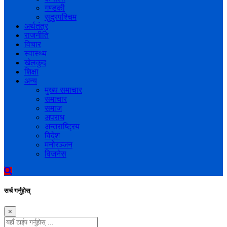
गण्डकी
सुदुरपश्चिम
अर्थतंत्र
राजनीति
विचार
स्वास्थ्य
खेलकुद
शिक्षा
अन्य
मुख्य समाचार
समाचार
समाज
अपराध
अन्तराष्ट्रिय
विदेश
मनोरञ्जन
विजनेस
सर्च गर्नुहोस्
×