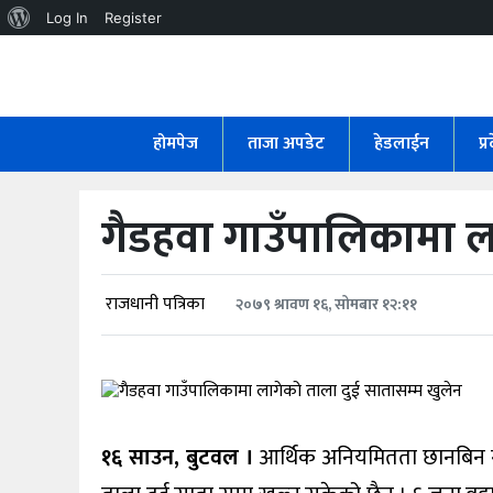
About
Log In
Register
WordPress
होमपेज
ताजा
होमपेज
ताजा अपडेट
हेडलाईन
प्
अपडेट
हेडलाईन
गैडहवा गाउँपालिकामा ल
प्रदेश
अर्थतंत्र
राजधानी पत्रिका
२०७९ श्रावण १६, सोमबार १२:११
राजनीति
विचार
१६ साउन, बुटवल ।
आर्थिक अनियमितता छानबिन गर्
स्वास्थ्य