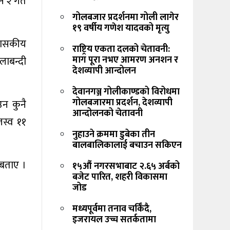
न २ गते
गोलबजार प्रदर्शनमा गोली लागेर
१९ वर्षीय गणेश यादवको मृत्यु
रशासकीय
राष्ट्रिय एकता दलको चेतावनी:
माग पूरा नभए आमरण अनशन र
लाबन्दी
देशव्यापी आन्दोलन
देवानगञ्ज गोलीकाण्डको विरोधमा
गोलबजारमा प्रदर्शन, देशव्यापी
उन कुनै
आन्दोलनको चेतावनी
जस्व ११
नुहाउने क्रममा डुबेका तीन
बालबालिकालाई बचाउन सकिएन
 बताए ।
१५औं नगरसभाबाट २.६५ अर्बको
बजेट पारित, शहरी विकासमा
जोड
मध्यपूर्वमा तनाव चर्किँदै,
इजरायल उच्च सतर्कतामा