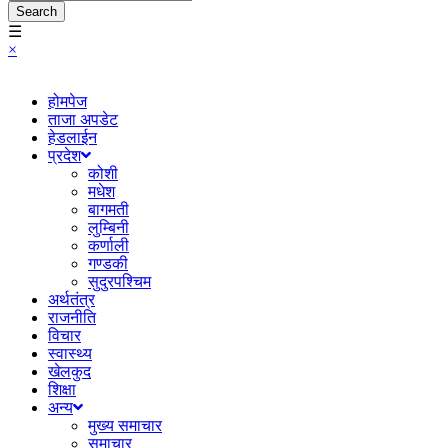
Search
☰
×
होमपेज
ताजा अपडेट
हेडलाईन
प्रदेश
कोशी
मधेश
बागमती
लुम्बिनी
कर्णाली
गण्डकी
सुदुरपश्चिम
अर्थतंत्र
राजनीति
विचार
स्वास्थ्य
खेलकुद
शिक्षा
अन्य
मुख्य समाचार
समाचार