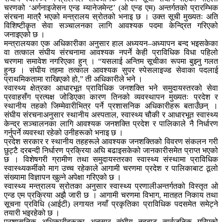
चरणको ‘अर्गनाइजेसन एन्ड म्यानेजमेन्ट’ (ओ एन्ड एम) अन्तर्गतको प्रारम्भिक
संरचना मात्रै भएको मन्त्रालय स्रोतको भनाइ छ । उक्त सूची मुख्यतः अति
विशिष्टीकृत सेवा सञ्चालनका लागि आवश्यक पदमा केन्द्रित गरिएको
जनाइएको छ ।
मन्त्रालयका एक अधिकारीका अनुसार हाल अध्ययन–अध्यापन बन्द भइसकेका
वा तत्काल संघीय संरचनामा आवश्यक नपर्ने केही प्राविधिक विधा पहिलो
चरणमा समावेश नगरिएका हुन् । “यसलाई अन्तिम सूचीका रूपमा बुझ्नु गलत
हुन्छ । संघीय तहमा तत्काल आवश्यक सुपर स्पेसलाइज्ड सेवाका पदलाई
प्राथमिकतामा राखिएको हो,” ती अधिकारीले भने ।
स्वास्थ्य क्षेत्रका आधारभूत प्राविधिक जनशक्ति भने समुदायस्तरको सेवा
प्रवाहसँग प्रत्यक्ष जोडिएका कारण तिनको व्यवस्थापन मुख्यतः प्रदेश र
स्थानीय तहको जिम्मेवारीभित्र पर्ने प्रशासनिक अधिकारीहरू बताउँछन् ।
संघीय संरचनाअनुसार स्थानीय अस्पताल, स्वास्थ्य चौकी र आधारभूत स्वास्थ्य
केन्द्र सञ्चालनका लागि आवश्यक जनशक्ति प्रदेश र पालिकाले नै निर्धारण
गर्नुपर्ने व्यवस्था रहेको उनीहरूको भनाइ छ ।
प्रदेश सरकार र स्थानीय तहहरूले आवश्यक जनशक्तिको विवरण संकलन गरी
छुट्टै दरबन्दी निर्धारण प्रक्रिया अघि बढाइसकेको जानकारीसमेत प्राप्त भएको
छ । विशेषगरी ग्रामीण तथा समुदायस्तरका स्वास्थ्य संस्थामा प्राविधिक
स्वास्थ्यकर्मीको माग उच्च रहेकाले आगामी चरणमा प्रदेश र पालिकाबाट ठूलो
संख्यामा विज्ञापन खुल्ने अपेक्षा गरिएको छ ।
स्वास्थ्य मन्त्रालय स्रोतका अनुसार स्वास्थ्य प्रणालीअन्तर्गतको विस्तृत ओ
एन्ड एम प्रक्रिया अझै जारी छ । आगामी चरणमा विभाग, मातहत निकाय तथा
सूचना प्रविधि (आईटी) लगायत नयाँ प्रकृतिका प्राविधिक पदसमेत समेट्ने
तयारी भइरहेको छ ।
प्रशासनिक अधिकारीहरूका अनुसार संघीय तहबाट सार्वजनिक गरिएको