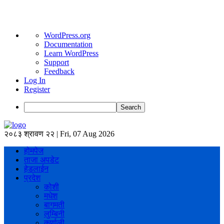
About
WordPress.org
WordPress
Documentation
Learn WordPress
Support
Feedback
Log In
Register
Search
२०८३ श्रावण २२ | Fri, 07 Aug 2026
होमपेज
ताजा अपडेट
हेडलाईन
प्रदेश
कोशी
मधेश
बागमती
लुम्बिनी
कर्णाली