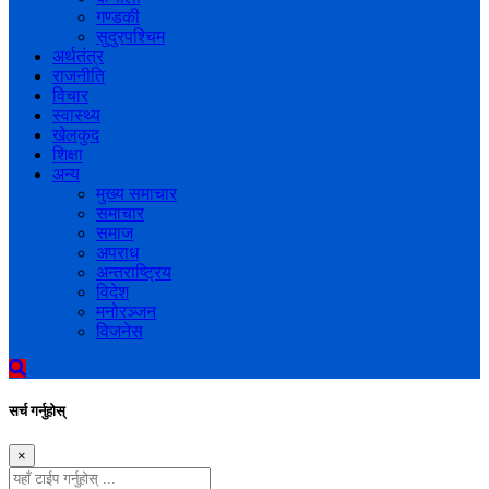
गण्डकी
सुदुरपश्चिम
अर्थतंत्र
राजनीति
विचार
स्वास्थ्य
खेलकुद
शिक्षा
अन्य
मुख्य समाचार
समाचार
समाज
अपराध
अन्तराष्ट्रिय
विदेश
मनोरञ्जन
विजनेस
सर्च गर्नुहोस्
×