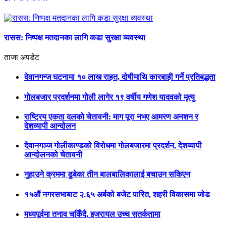
रासस: निष्पक्ष मतदानका लागि कडा सुरक्षा व्यवस्था
ताजा अपडेट
देवानगन्ज घटनामा १० लाख राहत, दोषीमाथि कारबाही गर्ने प्रतिबद्धता
गोलबजार प्रदर्शनमा गोली लागेर १९ वर्षीय गणेश यादवको मृत्यु
राष्ट्रिय एकता दलको चेतावनी: माग पूरा नभए आमरण अनशन र
देशव्यापी आन्दोलन
देवानगञ्ज गोलीकाण्डको विरोधमा गोलबजारमा प्रदर्शन, देशव्यापी
आन्दोलनको चेतावनी
नुहाउने क्रममा डुबेका तीन बालबालिकालाई बचाउन सकिएन
१५औं नगरसभाबाट २.६५ अर्बको बजेट पारित, शहरी विकासमा जोड
मध्यपूर्वमा तनाव चर्किँदै, इजरायल उच्च सतर्कतामा